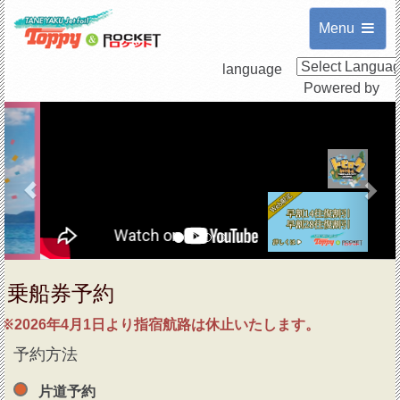
Menu
language
Powered by
Previous
Nex
乗船券予約
※2026年4月1日より指宿航路は休止いたします。
予約方法
片道予約