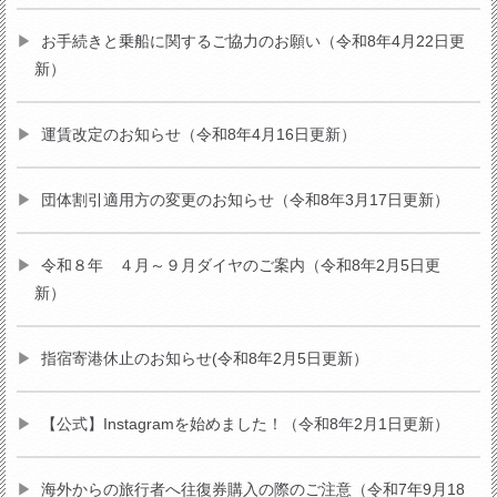
お手続きと乗船に関するご協力のお願い（令和8年4月22日更
新）
運賃改定のお知らせ（令和8年4月16日更新）
団体割引適用方の変更のお知らせ（令和8年3月17日更新）
令和８年 ４月～９月ダイヤのご案内（令和8年2月5日更
新）
指宿寄港休止のお知らせ(令和8年2月5日更新）
【公式】Instagramを始めました！（令和8年2月1日更新）
海外からの旅行者へ往復券購入の際のご注意（令和7年9月18